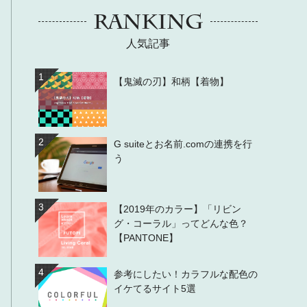
RANKING
人気記事
1
【鬼滅の刃】和柄【着物】
2
G suiteとお名前.comの連携を行
う
3
【2019年のカラー】「リビン
グ・コーラル」ってどんな色？
【PANTONE】
4
参考にしたい！カラフルな配色の
イケてるサイト5選