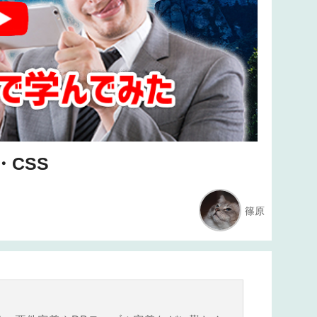
・CSS
篠原