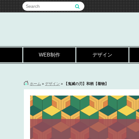
WEB制作
デザイン
ホーム
»
デザイン
»
【鬼滅の刃】和柄【着物】