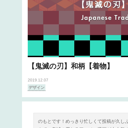
【鬼滅の刃】和柄【着物】
2019.12.07
デザイン
のもとです！めっきり忙しくて投稿が久し