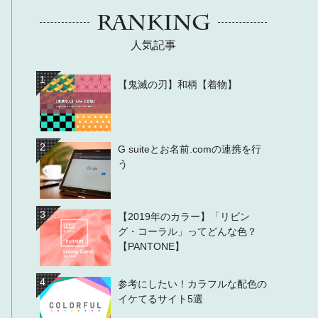
RANKING
人気記事
1
【鬼滅の刃】和柄【着物】
2
G suiteとお名前.comの連携を行
う
3
【2019年のカラー】「リビン
グ・コーラル」ってどんな色？
【PANTONE】
4
参考にしたい！カラフルな配色の
イケてるサイト5選