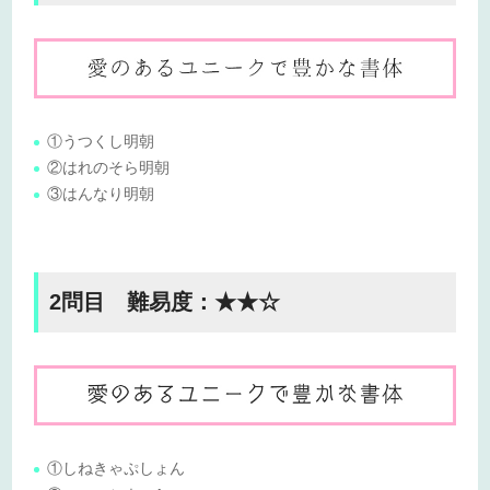
①うつくし明朝
②はれのそら明朝
③はんなり明朝
2問目 難易度：★★☆
①しねきゃぷしょん