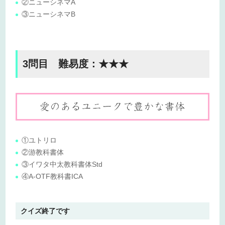
②ニューシネマA
③ニューシネマB
3問目 難易度：★★★
①ユトリロ
②游教科書体
③イワタ中太教科書体Std
④A-OTF教科書ICA
クイズ終了です