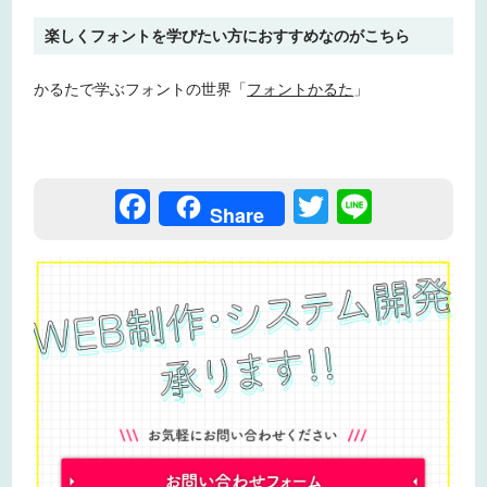
楽しくフォントを学びたい方におすすめなのがこちら
かるたで学ぶフォントの世界「
フォントかるた
」
F
T
Li
Share
a
wi
n
c
tt
e
e
er
b
o
o
k